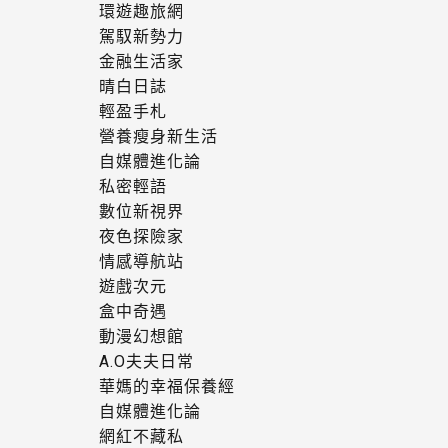
環遊趣旅網
駕馭新勢力
金融生活家
晴白日誌
輕盈手札
營養瘦身新生活
自媒體進化論
私密輕語
數位新視界
夜色探險家
情感導航站
遊戲次元
盒中奇遇
動漫幻想館
A.O夫夫日常
華媽的幸福保養經
自媒體進化論
網紅不藏私