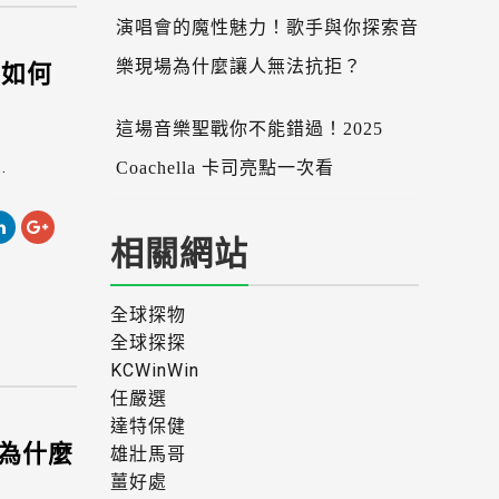
演唱會的魔性魅力！歌手與你探索音
宴如何
樂現場為什麼讓人無法抗拒？
這場音樂聖戰你不能錯過！2025
.
Coachella 卡司亮點一次看
相關網站
全球探物
全球探探
KCWinWin
任嚴選
達特保健
為什麼
雄壯馬哥
薑好處