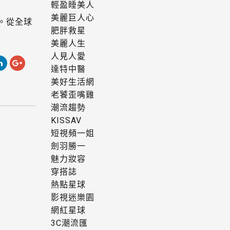
輕盈睡美人
美麗巨人心
。從全球
肥胖救星
美麗人生
人見人愛
達特中醫
美好生活網
老饕歪嘴雞
潮流趨勢
KISSAV
短視頻一姐
劍羽勝一
魅力妝容
穿搭誌
熱點星球
影視迷樂園
網紅星球
3C潮流匯