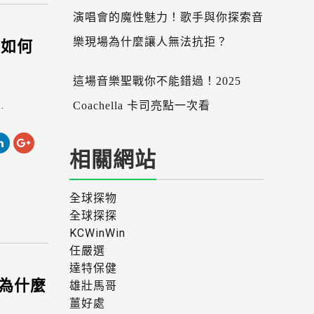
演唱會的魔性魅力！歌手與你探索音
宴如何
樂現場為什麼讓人無法抗拒？
這場音樂聖戰你不能錯過！2025
.
Coachella 卡司亮點一次看
相關網站
全球探物
全球探探
KCWinWin
任嚴選
達特保健
為什麼
雄壯馬哥
薑好處