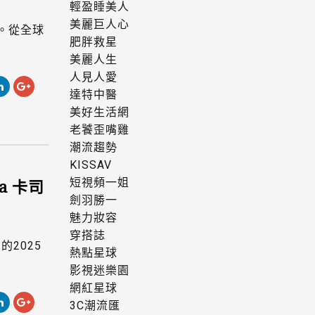
輕盈睡美人
美麗巨人心
。從全球
肥胖救星
美麗人生
人見人愛
達特中醫
美好生活網
老饕歪嘴雞
潮流趨勢
KISSAV
a 卡司
短視頻一姐
劍羽勝一
魅力妝容
穿搭誌
2025
熱點星球
影視迷樂園
網紅星球
3C潮流匯