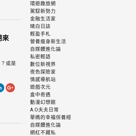
環遊趣旅網
駕馭新勢力
金融生活家
晴白日誌
輕盈手札
潮來
營養瘦身新生活
自媒體進化論
私密輕語
了？或是
數位新視界
夜色探險家
情感導航站
遊戲次元
盒中奇遇
動漫幻想館
A.O夫夫日常
華媽的幸福保養經
自媒體進化論
網紅不藏私