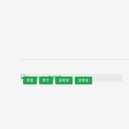
樂團
歌手
演唱會
音樂會